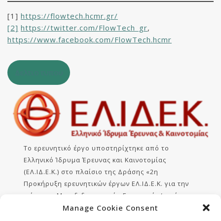
[1]
https://flowtech.hcmr.gr/
[2]
https://twitter.com/FlowTech_gr
,
https://www.facebook.com/FlowTech.hcmr
Δελτιο τυπου
Το ερευνητικό έργο υποστηρίχτηκε από το
Ελληνικό Ίδρυμα Έρευνας και Καινοτομίας
(ΕΛ.ΙΔ.Ε.Κ.) στο πλαίσιο της Δράσης «2η
Προκήρυξη ερευνητικών έργων ΕΛ.ΙΔ.Ε.Κ. για την
ενίσχυση Μεταδιδακτορικών Ερευνητών/τριών»
(Αριθμός Έργου:454).
Manage Cookie Consent