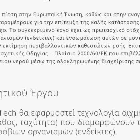
 πίεση στην Ευρωπαϊκή Ένωση, καθώς και στην αναγ
ραμέτρους για την επίτευξη της καλής κατάστασης 
όχο. Το συγκεκριμένο έργο έχει ως πρωταρχικό στό
νισμών (ενδείκτες) και ενσωμάτωση αυτών σε μον
ν εκτίμηση περιβαλλοντικών καθεστώτων ροής. Επιπ
σχετικής Οδηγίας – Πλαίσιο 2000/60/ΕΚ που επιβάλ
γειου νερού μέσω της ολοκληρωμένης διαχείρισης σ
ητικού Έργου
Tech θα εφαρμοστεί τεχνολογία αιχμ
θος, ταχύτητα) που διαμορφώνουν τα
όβιων οργανισμών (ενδείκτες).