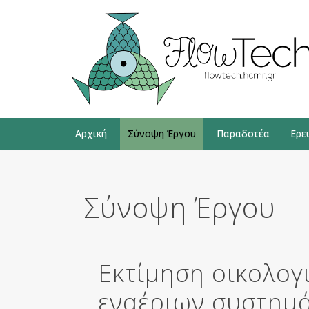
Μεταπηδήστε
στο
περιεχόμενο
Αρχική
Σύνοψη Έργου
Παραδοτέα
Ερε
Σύνοψη Έργου
Εκτίμηση οικολο
εναέριων συστημά