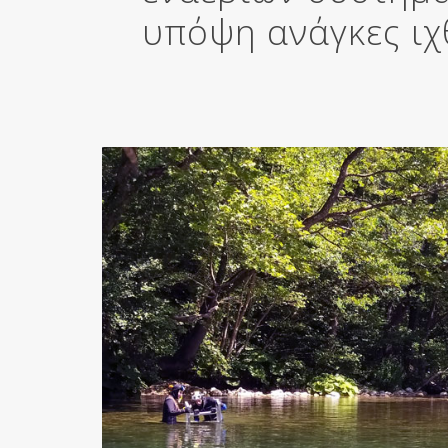
υπόψη ανάγκες ιχ